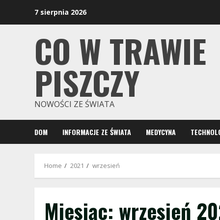
Skip
7 sierpnia 2026
to
content
CO W TRAWIE
PISZCZY
NOWOŚCI ZE ŚWIATA
DOM
INFORMACJE ZE ŚWIATA
MEDYCYNA
TECHNOLO
Home
2021
wrzesień
Miesiąc:
wrzesień 20