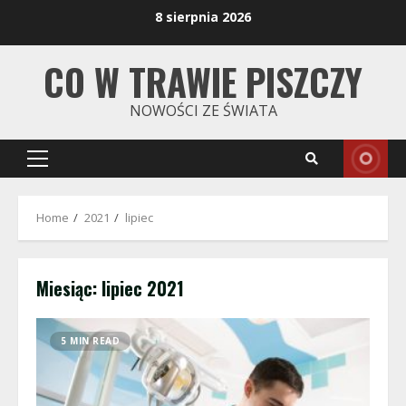
Skip
8 sierpnia 2026
to
content
CO W TRAWIE PISZCZY
NOWOŚCI ZE ŚWIATA
Primary
Menu
Home
2021
lipiec
Miesiąc:
lipiec 2021
5 MIN READ