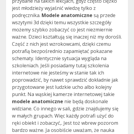
przydane na takich lekcjach, gdyż często ciężko
jest młodzieży wyjaśnić wiedzę tylko z
podręcznika.
Modele anatomiczne
są przede
wszytymi 3d dzięki temu wszystkie szczegóły
możemy szybko zobaczyć co jest niezmiernie
ważne. Dzieci kształtują się inaczej niż my dorośli.
Część z nich jest wzrokowcami, dzięki czemu
potrafią bezpośrednio zapamiętać pokazane
schematy. Identycznie sytuacja wygląda na
szkoleniach. Jeśli posiadamy tutaj szkolenia
internetowe nie jesteśmy w stanie tak ich
poprowadzić, by nawet sprawdzić dokładnie jak
przygotowane jest ludzkie ucho albo kolejny
punkt. Na wąskiej kamerze internetowej takie
modele anatomiczne
nie będą doskonale
widziane. Co innego w sali, gdzie znajdujemy się
w małych grupach. Więc każdy potrafi użyć do
ręki obiekt i zobaczyć,. Jest toż wbrew pozorom
bardzo ważne. Ja osobiście uważam, że nauka