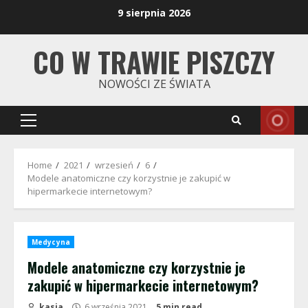
Skip
9 sierpnia 2026
to
content
CO W TRAWIE PISZCZY
NOWOŚCI ZE ŚWIATA
Primary
Menu
Home
2021
wrzesień
6
Modele anatomiczne czy korzystnie je zakupić w
hipermarkecie internetowym?
Medycyna
Modele anatomiczne czy korzystnie je
zakupić w hipermarkecie internetowym?
kasia
6 września 2021
5 min read