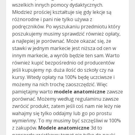
wszelkich innych pomocy dydaktycznych.
Młodzież prościej kształtuje się gdy lekcje są
różnorodne i pani nie tylko używa z
podręczników. Po wyszukaniu przedmiotu który
poszukujemy musimy sprawdzić również opłaty,
a najlepiej je porównać. Może okazać się, że
stawki w jednym markecie jest niższa od cen w
innym markecie, a wyrób będzie ten sam. Warto
również kupić bezpośrednio od producentów
jeśli kupujemy np. duża ilość do szkoły czy na
kursy. Wtedy opłaty na 100% będę uczciwsze i
możemy na nich trochę zaoszczędzić. Więc
pamiętajmy warto
modele anatomiczne
zawsze
porównać. Możemy według regulaminu zawsze
zwrócić produkt, zatem jeśli coś nam nie leży nie
wahajmy się tylko oddajmy lub go po prostu
wymieńmy. To my musimy być szczęśliwi w 100%
z zakupów.
Modele anatomiczne
3d to
naprawdę wyjątkowy temat nie tylko do nauki,