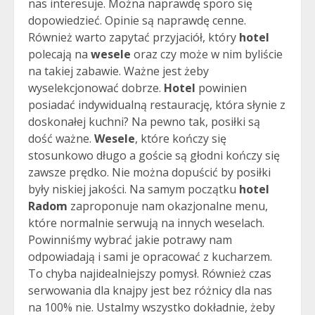
nas interesuje. Można naprawdę sporo się
dopowiedzieć. Opinie są naprawdę cenne.
Również warto zapytać przyjaciół, który
hotel
polecają na
wesele
oraz czy może w nim byliście
na takiej zabawie. Ważne jest żeby
wyselekcjonować dobrze.
Hotel
powinien
posiadać indywidualną restaurację, która słynie z
doskonałej kuchni? Na pewno tak, posiłki są
dość ważne.
Wesele
, które kończy się
stosunkowo długo a goście są głodni kończy się
zawsze prędko. Nie można dopuścić by posiłki
były niskiej jakości. Na samym początku
hotel
Radom
zaproponuje nam okazjonalne menu,
które normalnie serwują na innych weselach.
Powinniśmy wybrać jakie potrawy nam
odpowiadają i sami je opracować z kucharzem.
To chyba najidealniejszy pomysł. Również czas
serwowania dla knajpy jest bez różnicy dla nas
na 100% nie. Ustalmy wszystko dokładnie, żeby