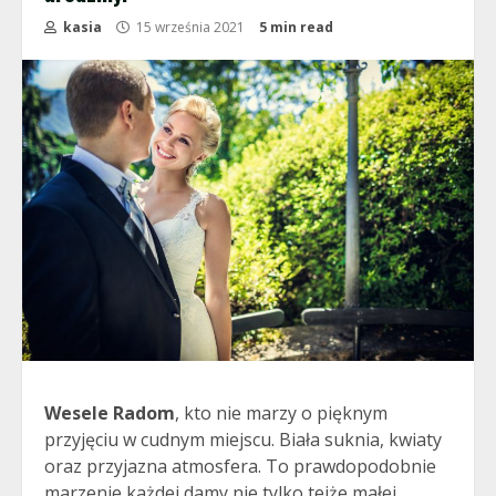
kasia
15 września 2021
5 min read
Wesele Radom
, kto nie marzy o pięknym
przyjęciu w cudnym miejscu. Biała suknia, kwiaty
oraz przyjazna atmosfera. To prawdopodobnie
marzenie każdej damy nie tylko tejże małej.