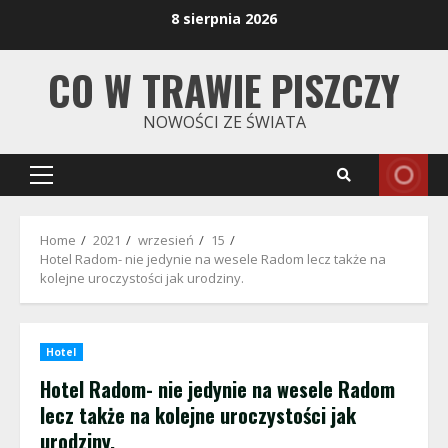
Skip
8 sierpnia 2026
to
content
CO W TRAWIE PISZCZY
NOWOŚCI ZE ŚWIATA
Primary
Menu
Home
2021
wrzesień
15
Hotel Radom- nie jedynie na wesele Radom lecz także na
kolejne uroczystości jak urodziny.
Hotel
Hotel Radom- nie jedynie na wesele Radom
lecz także na kolejne uroczystości jak
urodziny.