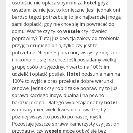
osobiście nie opłacałabym im za
hotel
gdyż
uważam, że nie jest to konieczne. Jeśli jednak oni
bardzo tegoż potrzebują to jak najbardziej mogą
sami dopłacić, gdy nie chce się im powracać do
domu. Ważne czy tylko
wesele
czy również
poprawiny? Tutaj już decyzja zależy od zrobienia
przyjęci drugiego dnia, tylko czy jest to
potrzebne. Nieprzespana noc, wszyscy zmęczeni
i nikomu nic się nie chce. Jeśli posiadamy wielką
grupę osób przyjezdnych warto na 100% im
udzielić i opłacić posiłek.
Hotel
podsunie nam na
100% to wyjście oraz przekaże dobre warunki
cenowe. Jednak czy robić takie poprawiny to już
sprawa każdego indywidualna i na pewno
bardziej droga. Dlatego wybierając dobry
hotel
winniśmy mieć wiele kwestii na uwadze, by
później wszystko poszło po naszej myśli.
Pozostaje jeszcze sprawa kamerzysty czy jest on
przydatny, czy
wesele
może odbyć się bez