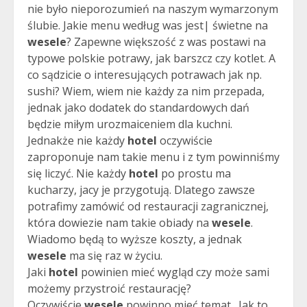
nie było nieporozumień na naszym wymarzonym
ślubie. Jakie menu według was jest| świetne na
wesele
? Zapewne większość z was postawi na
typowe polskie potrawy, jak barszcz czy kotlet. A
co sądzicie o interesujących potrawach jak np.
sushi? Wiem, wiem nie każdy za nim przepada,
jednak jako dodatek do standardowych dań
będzie miłym urozmaiceniem dla kuchni.
Jednakże nie każdy
hotel
oczywiście
zaproponuje nam takie menu i z tym powinniśmy
się liczyć. Nie każdy
hotel
po prostu ma
kucharzy, jacy je przygotują. Dlatego zawsze
potrafimy zamówić od restauracji zagranicznej,
która dowiezie nam takie obiady na
wesele
.
Wiadomo będą to wyższe koszty, a jednak
wesele
ma się raz w życiu.
Jaki
hotel
powinien mieć wygląd czy może sami
możemy przystroić restaurację?
Oczywiście
wesele
powinno mieć temat . Jak to