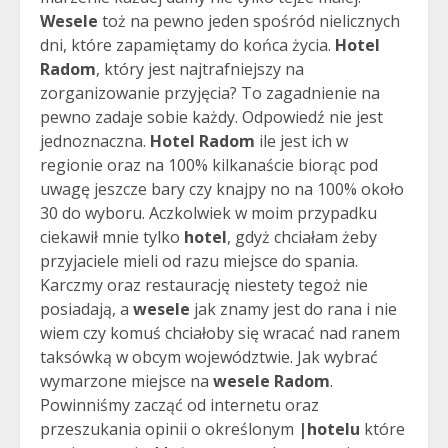
Wesele
toż na pewno jeden spośród nielicznych
dni, które zapamiętamy do końca życia.
Hotel
Radom
, który jest najtrafniejszy na
zorganizowanie przyjęcia? To zagadnienie na
pewno zadaje sobie każdy. Odpowiedź nie jest
jednoznaczna.
Hotel Radom
ile jest ich w
regionie oraz na 100% kilkanaście biorąc pod
uwagę jeszcze bary czy knajpy no na 100% około
30 do wyboru. Aczkolwiek w moim przypadku
ciekawił mnie tylko
hotel
, gdyż chciałam żeby
przyjaciele mieli od razu miejsce do spania.
Karczmy oraz restaurację niestety tegoż nie
posiadają, a
wesele
jak znamy jest do rana i nie
wiem czy komuś chciałoby się wracać nad ranem
taksówką w obcym województwie. Jak wybrać
wymarzone miejsce na
wesele Radom
.
Powinniśmy zacząć od internetu oraz
przeszukania opinii o określonym
|hotelu
które