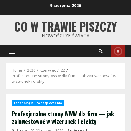
Skip
9 sierpnia 2026
to
content
CO W TRAWIE PISZCZY
NOWOŚCI ZE ŚWIATA
Primary
Menu
Home
2026
czerwiec
22
Profesjonalne strony WWW dla firm — jak zainwestować w
wizerunek i efekty
Technologia i zabezpieczenia
Profesjonalne strony WWW dla firm — jak
zainwestować w wizerunek i efekty
kasia
22 czerwca 2026
6 min read