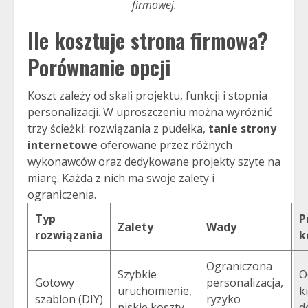
firmowej.
Ile kosztuje strona firmowa?
Porównanie opcji
Koszt zależy od skali projektu, funkcji i stopnia
personalizacji. W uproszczeniu można wyróżnić
trzy ścieżki: rozwiązania z pudełka,
tanie strony
internetowe
oferowane przez różnych
wykonawców oraz dedykowane projekty szyte na
miarę. Każda z nich ma swoje zalety i
ograniczenia.
Typ
P
Zalety
Wady
rozwiązania
k
Ograniczona
Szybkie
O
Gotowy
personalizacja,
uruchomienie,
k
szablon (DIY)
ryzyko
niskie koszty
d