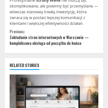
Profesjonalne
strony WWW
nie muszą być
skomplikowane, ale powinny być przemyślane —
wówczas stanowią trwałą inwestycję, która
zwraca się w postaci lepszej komunikacji z
klientami i większej efektywności działań.
Continue
Previous:
Zakładanie stron internetowych w Warszawie —
Reading
kompleksowa obsługa od początku do końca
RELATED STORIES