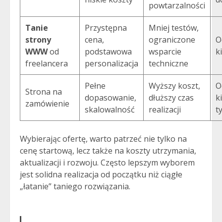
powtarzalności
Tanie
Przystępna
Mniej testów,
strony
cena,
ograniczone
O
WWW
od
podstawowa
wsparcie
k
freelancera
personalizacja
techniczne
Pełne
Wyższy koszt,
O
Strona na
dopasowanie,
dłuższy czas
k
zamówienie
skalowalność
realizacji
t
Wybierając ofertę, warto patrzeć nie tylko na
cenę startową, lecz także na koszty utrzymania,
aktualizacji i rozwoju. Często lepszym wyborem
jest solidna realizacja od początku niż ciągłe
„łatanie” taniego rozwiązania.