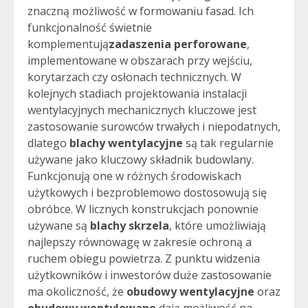
znaczną możliwość w formowaniu fasad. Ich
funkcjonalność świetnie
komplementują
zadaszenia perforowane
,
implementowane w obszarach przy wejściu,
korytarzach czy osłonach technicznych. W
kolejnych stadiach projektowania instalacji
wentylacyjnych mechanicznych kluczowe jest
zastosowanie surowców trwałych i niepodatnych,
dlatego
blachy wentylacyjne
są tak regularnie
używane jako kluczowy składnik budowlany.
Funkcjonują one w różnych środowiskach
użytkowych i bezproblemowo dostosowują się
obróbce. W licznych konstrukcjach ponownie
używane są
blachy skrzela
, które umożliwiają
najlepszy równowagę w zakresie ochroną a
ruchem obiegu powietrza. Z punktu widzenia
użytkowników i inwestorów duże zastosowanie
ma okoliczność, że
obudowy wentylacyjne
oraz
obudowy wentylowane
dają możliwość na