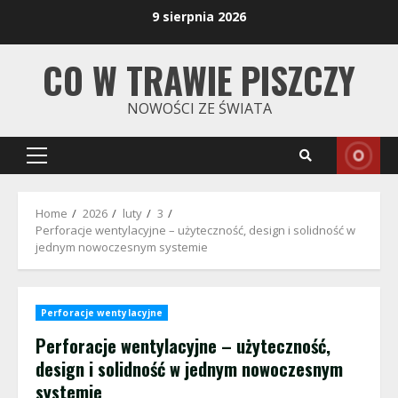
Skip
9 sierpnia 2026
to
content
CO W TRAWIE PISZCZY
NOWOŚCI ZE ŚWIATA
Primary
Menu
Home
2026
luty
3
Perforacje wentylacyjne – użyteczność, design i solidność w
jednym nowoczesnym systemie
Perforacje wentylacyjne
Perforacje wentylacyjne – użyteczność,
design i solidność w jednym nowoczesnym
systemie