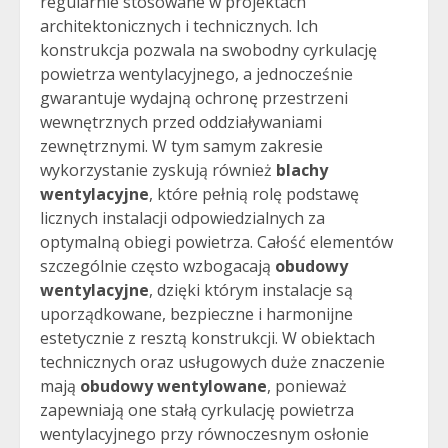
regularnie stosowane w projektach
architektonicznych i technicznych. Ich
konstrukcja pozwala na swobodny cyrkulację
powietrza wentylacyjnego, a jednocześnie
gwarantuje wydajną ochronę przestrzeni
wewnętrznych przed oddziaływaniami
zewnętrznymi. W tym samym zakresie
wykorzystanie zyskują również
blachy
wentylacyjne
, które pełnią rolę podstawę
licznych instalacji odpowiedzialnych za
optymalną obiegi powietrza. Całość elementów
szczególnie często wzbogacają
obudowy
wentylacyjne
, dzięki którym instalacje są
uporządkowane, bezpieczne i harmonijne
estetycznie z resztą konstrukcji. W obiektach
technicznych oraz usługowych duże znaczenie
mają
obudowy wentylowane
, ponieważ
zapewniają one stałą cyrkulację powietrza
wentylacyjnego przy równoczesnym osłonie