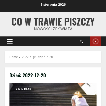
Skip
9 sierpnia 2026
to
content
CO W TRAWIE PISZCZY
NOWOŚCI ZE ŚWIATA
Primary
Menu
Home
2022
grudzień
20
Dzień:
2022-12-20
2 MIN READ